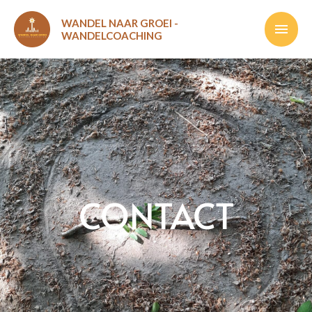
Ga
Hoof
WANDEL NAAR GROEI -
naar
WANDELCOACHING
de
inhoud
CONTACT