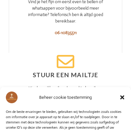
Vind je het fijn om eerst even te bellen of
whatsappen voor bijvoorbeeld meer
informatie? Telefonisch ben ik altijd goed
bereikbaar.
06-10835511
STUUR EEN MAILTJE
Via de mail ben ik ook goed te bereiken.
Heb je vragen of wil je meteen een
Beheer cookie toestemming
kennismakingsgesprek inplannen? Mail
gerust.
Om de beste ervaringen te bieden, gebruiken wij technologieën zoals cookies
om informatie over je apparaat op te slaan en/of te raadplegen. Door in te
info@wandelnaargroei.nl
stemmen met deze technologieën kunnen wij gegevens zoals surfgedrag of
unieke ID's op deze site verwerken. Als je geen toestemming geeft of uw